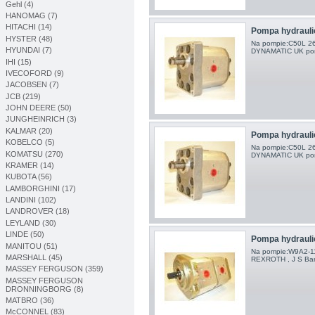
Gehl (4)
HANOMAG (7)
HITACHI (14)
Pompa hydrau
HYSTER (48)
Na pompie:C50L 
HYUNDAI (7)
DYNAMATIC UK po
IHI (15)
IVECOFORD (9)
JACOBSEN (7)
JCB (219)
JOHN DEERE (50)
JUNGHEINRICH (3)
KALMAR (20)
Pompa hydraul
KOBELCO (5)
Na pompie:C50L 
KOMATSU (270)
DYNAMATIC UK po
KRAMER (14)
KUBOTA (56)
LAMBORGHINI (17)
LANDINI (102)
LANDROVER (18)
LEYLAND (30)
LINDE (50)
Pompa hydraul
MANITOU (51)
Na pompie:W9A2-1
MARSHALL (45)
REXROTH , J S Ba
MASSEY FERGUSON (359)
MASSEY FERGUSON
DRONNINGBORG (8)
MATBRO (36)
McCONNEL (83)