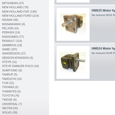
MITSUBISHI (47)
NEW HOLLAND (79)
HM025 Motor hy
NEW HOLLAND FIAT (140)
Na motorze:9616 
NEW HOLLAND FORD (214)
NISSAN (46)
NISSANHANIX (6)
PELJOB (13)
PERKINS (14)
RANSOMES (77)
RENAULT (114)
SAMBRON (19)
HM024 Motor hy
SAME (187)
Na motorze:0239 
SANDERSON (27)
SEDDON ATKINSON (5)
STEYR (11)
STEYR DAIMLER PUCH (16)
SUMITOMO (6)
TAARUP (5)
TAKEUCHI (10)
TCM (31)
THOMAS (5)
THWAITES (6)
TOYOTA (76)
TWOSE (6)
UNIVERSAL (7)
VALTRA (32)
VOLVO (30)