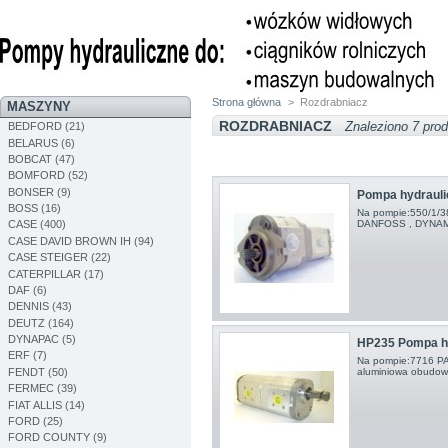
Strona główna
>
Rozdrabniacz
MASZYNY
ROZDRABNIACZ
Znaleziono 7 prod
BEDFORD (21)
BELARUS (6)
BOBCAT (47)
BOMFORD (52)
BONSER (9)
Pompa hydraul
BOSS (16)
Na pompie:550/1/
DANFOSS , DYNAMA
CASE (400)
CASE DAVID BROWN IH (94)
CASE STEIGER (22)
CATERPILLAR (17)
DAF (6)
DENNIS (43)
DEUTZ (164)
DYNAPAC (5)
HP235 Pompa h
ERF (7)
Na pompie:7716 P
FENDT (50)
aluminiowa obudo
FERMEC (39)
FIAT ALLIS (14)
FORD (25)
FORD COUNTY (9)